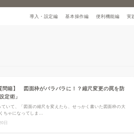
導入・設定編
基本操作編
便利機能編
実
【質問箱】 図面枠がバラバラに！？縮尺変更の罠を防
設定術」
を使っていて、「図面の縮尺を変えたら、せっかく書いた図面枠の大
くちゃになってしま…
20日