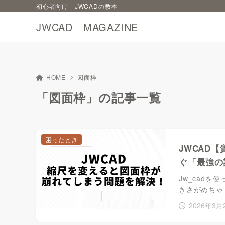
初心者向け JWCADの教本
JWCAD MAGAZINE
HOME
図面枠
「図面枠」の記事一覧
困ったとき
JWCAD
ぐ「最強の
Jw_cad
きさがめちゃ
2026年3月