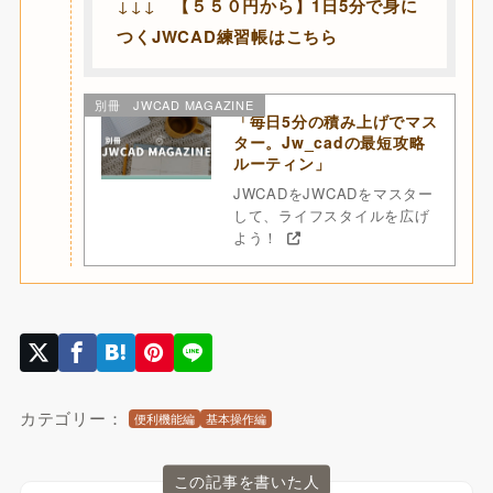
↓↓↓
【５５０円から】1日5分で身に
つくJWCAD練習帳はこちら
別冊 JWCAD MAGAZINE
「毎日5分の積み上げでマス
ター。Jw_cadの最短攻略
ルーティン」
JWCADをJWCADをマスター
して、ライフスタイルを広げ
よう！
カテゴリー：
便利機能編
基本操作編
この記事を書いた人