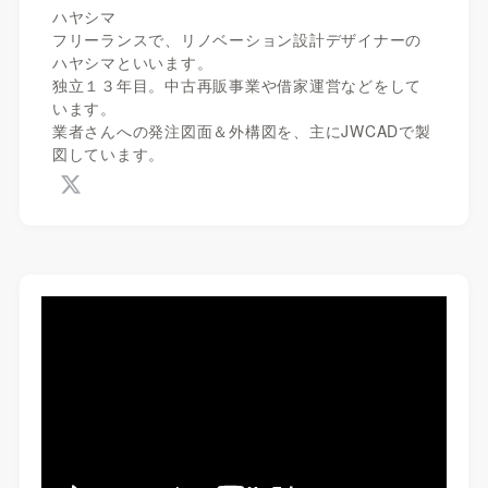
ハヤシマ
フリーランスで、リノベーション設計デザイナーの
ハヤシマといいます。
独立１３年目。中古再販事業や借家運営などをして
います。
業者さんへの発注図面＆外構図を、主にJWCADで製
図しています。